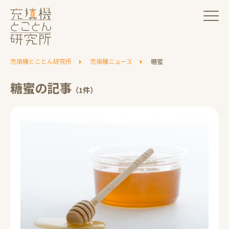
充填機とことん研究所
充填機ニュース
糖蜜
糖蜜の記事
（1件）