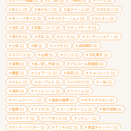
センサー連動
(2)
ポン酢
(2)
鶏肉
(2)
ソース
(2)
あんこ
(2)
あかもく
(2)
生クリーム
(2)
はちみつ
(2)
オリーブオイル
(2)
キャビテーション
(2)
ホルモン
(2)
豆乳
(2)
包装について
(2)
カップケーキ
(2)
液だれ
(2)
牛乳
(1)
ムース
(1)
コンディショナー
(1)
七味
(1)
酢
(1)
バラ子
(1)
液体肥料
(1)
スパイス
(1)
山椒
(1)
リンス
(1)
牛乳寒天
(1)
清酒
(1)
追い足し充填
(1)
アルコール除菌剤
(1)
糖蜜
(1)
ジェラート
(1)
抹茶
(1)
チョコレート
(1)
カヌレ
(1)
ヨーグルト
(1)
ふりかけ
(1)
一味
(1)
液卵
(1)
ペットフード
(1)
クリーム
(1)
バームクーヘン
(1)
海苔の佃煮
(1)
ポテトグラタン
(1)
葛餅
(1)
ブッセ
(1)
コーンポタージュ
(1)
柚子胡椒
(1)
カタラーナ
(1)
ヘアオイル
(1)
シチュー
(1)
ピーナッツバター
(1)
アンチョビ
(1)
真空キャッパー
(1)