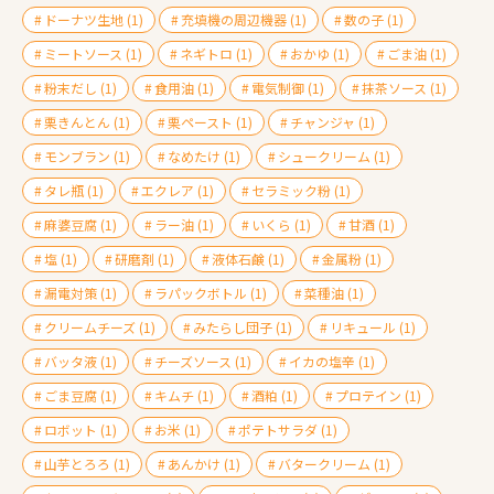
ドーナツ生地
(1)
充填機の周辺機器
(1)
数の子
(1)
ミートソース
(1)
ネギトロ
(1)
おかゆ
(1)
ごま油
(1)
粉末だし
(1)
食用油
(1)
電気制御
(1)
抹茶ソース
(1)
栗きんとん
(1)
栗ペースト
(1)
チャンジャ
(1)
モンブラン
(1)
なめたけ
(1)
シュークリーム
(1)
タレ瓶
(1)
エクレア
(1)
セラミック粉
(1)
麻婆豆腐
(1)
ラー油
(1)
いくら
(1)
甘酒
(1)
塩
(1)
研磨剤
(1)
液体石鹸
(1)
金属粉
(1)
漏電対策
(1)
ラパックボトル
(1)
菜種油
(1)
クリームチーズ
(1)
みたらし団子
(1)
リキュール
(1)
バッタ液
(1)
チーズソース
(1)
イカの塩辛
(1)
ごま豆腐
(1)
キムチ
(1)
酒粕
(1)
プロテイン
(1)
ロボット
(1)
お米
(1)
ポテトサラダ
(1)
山芋とろろ
(1)
あんかけ
(1)
バタークリーム
(1)