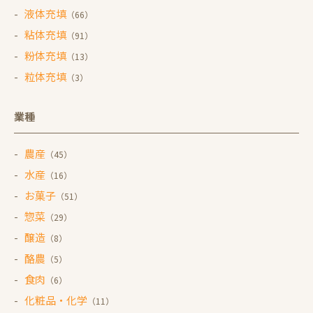
液体充填
（66）
粘体充填
（91）
粉体充填
（13）
粒体充填
（3）
業種
農産
（45）
水産
（16）
お菓子
（51）
惣菜
（29）
醸造
（8）
酪農
（5）
食肉
（6）
化粧品・化学
（11）