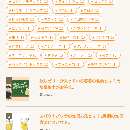
セントラルキッチン
(1)
フィナンシェ
(1)
ゼラチン
(1)
レモネードシロップ
(1)
きな粉
(1)
ぎばさ
(1)
わらびもち
(1)
マフィン
(1)
全自動充填機
(1)
どぶろく
(1)
液体充填機
(1)
パウンドケーキ
(1)
生地
(1)
どら焼き
(1)
梅ペースト
(1)
ミンチ肉
(1)
鮭フレーク
(1)
ハンバーグ
(1)
タルタルソース
(1)
チーズケーキ
(1)
すり身
(1)
シーラー
(1)
もずく
(1)
バッグインボックス
(1)
ずんだもち
(1)
異物混入対策
(1)
飲むゼリーが入っている容器の名前とは？充
填機博士がお答え...
53 views
スパウトパウチの充填方法とは？2種類の充填
方法とスパウト...
36 views