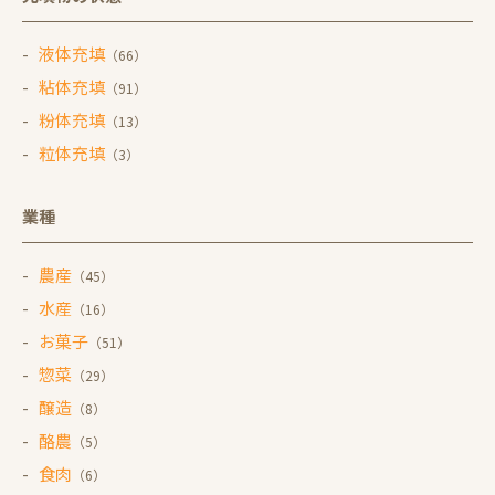
液体充填
（66）
粘体充填
（91）
粉体充填
（13）
粒体充填
（3）
業種
農産
（45）
水産
（16）
お菓子
（51）
惣菜
（29）
醸造
（8）
酪農
（5）
食肉
（6）