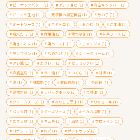
ピーナッツバター
(1)
アンチョビ
(1)
真空キャッパー
(1)
ドーナツ生地
(1)
充填機の周辺機器
(1)
数の子
(1)
ミートソース
(1)
ネギトロ
(1)
おかゆ
(1)
ごま油
(1)
粉末だし
(1)
食用油
(1)
電気制御
(1)
抹茶ソース
(1)
栗きんとん
(1)
栗ペースト
(1)
チャンジャ
(1)
モンブラン
(1)
なめたけ
(1)
シュークリーム
(1)
タレ瓶
(1)
エクレア
(1)
セラミック粉
(1)
麻婆豆腐
(1)
ラー油
(1)
いくら
(1)
甘酒
(1)
塩
(1)
研磨剤
(1)
液体石鹸
(1)
金属粉
(1)
漏電対策
(1)
ラパックボトル
(1)
菜種油
(1)
クリームチーズ
(1)
みたらし団子
(1)
リキュール
(1)
バッタ液
(1)
チーズソース
(1)
イカの塩辛
(1)
ごま豆腐
(1)
キムチ
(1)
酒粕
(1)
プロテイン
(1)
ロボット
(1)
お米
(1)
ポテトサラダ
(1)