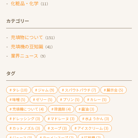
化粧品・化学
（11）
カテゴリー
充填物について
（151）
充填機の豆知識
（41）
業界ニュース
（9）
タグ
タレ
(10)
ジャム
(9)
スパウトパウチ
(7)
展示会
(5)
味噌
(5)
ゼリー
(5)
プリン
(5)
カレー
(5)
充填機について
(4)
除菌剤
(4)
醤油
(3)
ドレッシング
(3)
マドレーヌ
(3)
水ようかん
(3)
カットノズル
(3)
スープ
(3)
アイスクリーム
(3)
ジュース
(3)
ラーメンスープ
(2)
打栓機
(2)