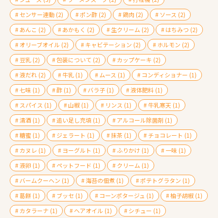
センサー連動
(2)
ポン酢
(2)
鶏肉
(2)
ソース
(2)
あんこ
(2)
あかもく
(2)
生クリーム
(2)
はちみつ
(2)
オリーブオイル
(2)
キャビテーション
(2)
ホルモン
(2)
豆乳
(2)
包装について
(2)
カップケーキ
(2)
液だれ
(2)
牛乳
(1)
ムース
(1)
コンディショナー
(1)
七味
(1)
酢
(1)
バラ子
(1)
液体肥料
(1)
スパイス
(1)
山椒
(1)
リンス
(1)
牛乳寒天
(1)
清酒
(1)
追い足し充填
(1)
アルコール除菌剤
(1)
糖蜜
(1)
ジェラート
(1)
抹茶
(1)
チョコレート
(1)
カヌレ
(1)
ヨーグルト
(1)
ふりかけ
(1)
一味
(1)
液卵
(1)
ペットフード
(1)
クリーム
(1)
バームクーヘン
(1)
海苔の佃煮
(1)
ポテトグラタン
(1)
葛餅
(1)
ブッセ
(1)
コーンポタージュ
(1)
柚子胡椒
(1)
カタラーナ
(1)
ヘアオイル
(1)
シチュー
(1)