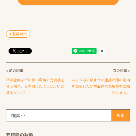
漏電対策
« 前の記事
次の記事 »
冷凍倉庫などの寒い環境で充填機を
バッタ液に絡ませた唐揚げ用の鶏肉
使う場合、気を付けたほうがよい充
を充填したい方最適な充填機をご紹
填ポイント!
介します。
検
索:
充填物の状態