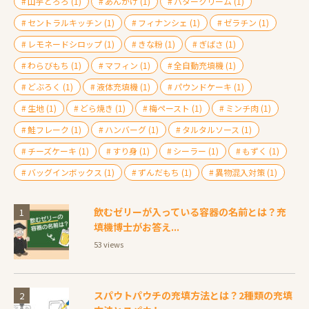
山芋とろろ
(1)
あんかけ
(1)
バタークリーム
(1)
セントラルキッチン
(1)
フィナンシェ
(1)
ゼラチン
(1)
レモネードシロップ
(1)
きな粉
(1)
ぎばさ
(1)
わらびもち
(1)
マフィン
(1)
全自動充填機
(1)
どぶろく
(1)
液体充填機
(1)
パウンドケーキ
(1)
生地
(1)
どら焼き
(1)
梅ペースト
(1)
ミンチ肉
(1)
鮭フレーク
(1)
ハンバーグ
(1)
タルタルソース
(1)
チーズケーキ
(1)
すり身
(1)
シーラー
(1)
もずく
(1)
バッグインボックス
(1)
ずんだもち
(1)
異物混入対策
(1)
飲むゼリーが入っている容器の名前とは？充
填機博士がお答え...
53 views
スパウトパウチの充填方法とは？2種類の充填