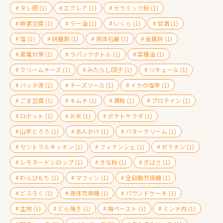
タレ瓶
(1)
エクレア
(1)
セラミック粉
(1)
麻婆豆腐
(1)
ラー油
(1)
いくら
(1)
甘酒
(1)
塩
(1)
研磨剤
(1)
液体石鹸
(1)
金属粉
(1)
漏電対策
(1)
ラパックボトル
(1)
菜種油
(1)
クリームチーズ
(1)
みたらし団子
(1)
リキュール
(1)
バッタ液
(1)
チーズソース
(1)
イカの塩辛
(1)
ごま豆腐
(1)
キムチ
(1)
酒粕
(1)
プロテイン
(1)
ロボット
(1)
お米
(1)
ポテトサラダ
(1)
山芋とろろ
(1)
あんかけ
(1)
バタークリーム
(1)
セントラルキッチン
(1)
フィナンシェ
(1)
ゼラチン
(1)
レモネードシロップ
(1)
きな粉
(1)
ぎばさ
(1)
わらびもち
(1)
マフィン
(1)
全自動充填機
(1)
どぶろく
(1)
液体充填機
(1)
パウンドケーキ
(1)
生地
(1)
どら焼き
(1)
梅ペースト
(1)
ミンチ肉
(1)