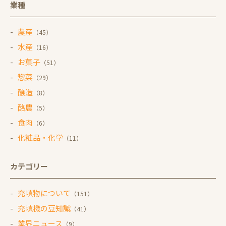
業種
農産
（45）
水産
（16）
お菓子
（51）
惣菜
（29）
醸造
（8）
酪農
（5）
食肉
（6）
化粧品・化学
（11）
カテゴリー
充填物について
（151）
充填機の豆知識
（41）
業界ニュース
（9）