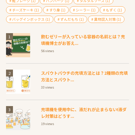
鮭フレーク
(1)
ハンバーグ
(1)
タルタルソース
(1)
チーズケーキ
(1)
すり身
(1)
シーラー
(1)
もずく
(1)
バッグインボックス
(1)
ずんだもち
(1)
異物混入対策
(1)
飲むゼリーが入っている容器の名前とは？充
填機博士がお答え...
56 views
スパウトパウチの充填方法とは？2種類の充填
方法とスパウト...
33 views
充填機を使用中に、液だれが止まらない!液ダ
レ対策はどうす...
19 views