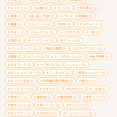
スパイス
(1)
山椒
(1)
リンス
(1)
牛乳寒天
(1)
清酒
(1)
追い足し充填
(1)
アルコール除菌剤
(1)
糖蜜
(1)
ジェラート
(1)
抹茶
(1)
チョコレート
(1)
カヌレ
(1)
ヨーグルト
(1)
ふりかけ
(1)
一味
(1)
液卵
(1)
ペットフード
(1)
クリーム
(1)
バームクーヘン
(1)
海苔の佃煮
(1)
ポテトグラタン
(1)
葛餅
(1)
ブッセ
(1)
コーンポタージュ
(1)
柚子胡椒
(1)
カタラーナ
(1)
ヘアオイル
(1)
シチュー
(1)
ピーナッツバター
(1)
アンチョビ
(1)
真空キャッパー
(1)
ドーナツ生地
(1)
充填機の周辺機器
(1)
数の子
(1)
ミートソース
(1)
ネギトロ
(1)
おかゆ
(1)
ごま油
(1)
粉末だし
(1)
食用油
(1)
電気制御
(1)
抹茶ソース
(1)
栗きんとん
(1)
栗ペースト
(1)
チャンジャ
(1)
モンブラン
(1)
なめたけ
(1)
シュークリーム
(1)