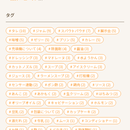
タグ
タレ
(10)
ジャム
(9)
スパウトパウチ
(7)
展示会
(5)
味噌
(5)
ゼリー
(5)
プリン
(5)
カレー
(5)
充填機について
(4)
除菌剤
(4)
醤油
(3)
ドレッシング
(3)
マドレーヌ
(3)
水ようかん
(3)
カットノズル
(3)
スープ
(3)
アイスクリーム
(3)
ジュース
(3)
ラーメンスープ
(2)
打栓機
(2)
センサー連動
(2)
ポン酢
(2)
鶏肉
(2)
ソース
(2)
あんこ
(2)
あかもく
(2)
生クリーム
(2)
はちみつ
(2)
オリーブオイル
(2)
キャビテーション
(2)
ホルモン
(2)
豆乳
(2)
包装について
(2)
カップケーキ
(2)
液だれ
(2)
牛乳
(1)
ムース
(1)
コンディショナー
(1)
七味
(1)
酢
(1)
バラ子
(1)
液体肥料
(1)